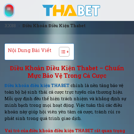
Skip
to
content
XX88
»
Điều Khoản Điều Kiện Thabet
Nội Dung Bài Viết
Điều Khoản Điều Kiện Thabet – Chuẩn
Mực Bảo Vệ Trong Cá Cược
Điều khoản điều kiện THABET
chính là nền tảng bảo vệ
toàn bộ hệ sinh thái cá cược trực tuyến của thương hiệu.
Mỗi quy định đều thể hiện trách nhiệm và khẳng định sự
minh bạch trong mọi hoạt động. Việc tuân thủ các điều
khoản này giúp hội viên yên tâm cá cược, tránh rủi ro
phát sinh trong quá trình giao dịch.
Vai trò của điều khoản điều kiện THABET rất quan trọng