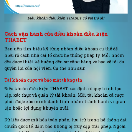
Điều khoản điều kiện THABET có vai trò gì?
Cách vận hành của điều khoản điều kiện
THABET
Bạn nên tìm hiểu kỹ từng nhóm điều khoản cụ thể để
hiểu rõ cách nhà cái tổ chức hệ thống pháp lý. Mỗi nhóm
đều được thiết kế hướng đến sự công bằng và bảo vệ tối đa
quyền lợi của hội viên. Cụ thể như sau:
Tài khoản cược và bảo mật thông tin
Điều khoản điều kiện THABET xác định rõ quy trình tạo
lập, xác thực và quản lý tài khoản. Mỗi tài khoản cá cược
phải được xác minh danh tính nhằm tránh hành vi gian
lận hoặc lợi dụng khuyến mãi.
Dữ liệu được mã hóa toàn phần, lưu trữ trong hệ thống đạt
chuẩn quốc tế, đảm bảo không bị truy cập trái phép. Ngoài